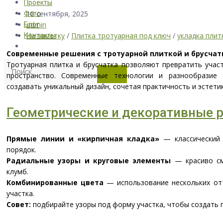
Проекты
10 сентября, 2025
Фото
admin
Блог
На заметку
/
Плитка тротуарная под ключ
/
укладка плит
Контакты
Современные решения с тротуарной плиткой и брусчат
Тротуарная плитка и брусчатка позволяют превратить учас
пространство. Современные технологии и разнообразие
создавать уникальный дизайн, сочетая практичность и эстетик
Геометрические и декоративные 
Прямые линии и «кирпичная кладка»
— классический 
порядок.
Радиальные узоры и круговые элементы
— красиво см
клумб.
Комбинированные цвета
— использование нескольких отт
участка.
Совет:
подбирайте узоры под форму участка, чтобы создать 