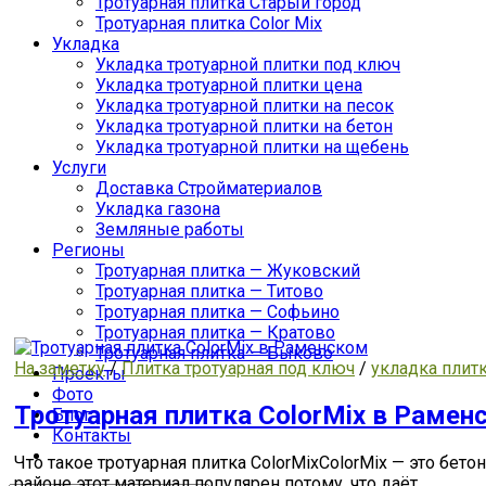
Тротуарная плитка Старый город
Тротуарная плитка Color Mix
Укладка
Укладка тротуарной плитки под ключ
Укладка тротуарной плитки цена
Укладка тротуарной плитки на песок
Укладка тротуарной плитки на бетон
Укладка тротуарной плитки на щебень
Услуги
Доставка Стройматериалов
Укладка газона
Земляные работы
Регионы
Тротуарная плитка — Жуковский
Тротуарная плитка — Титово
Тротуарная плитка — Софьино
Тротуарная плитка — Кратово
Тротуарная плитка — Быково
На заметку
/
Плитка тротуарная под ключ
/
укладка плит
Проекты
Фото
Тротуарная плитка ColorMix в Рамен
Блог
Контакты
Что такое тротуарная плитка ColorMixColorMix — это бет
районе этот материал популярен потому, что даёт…