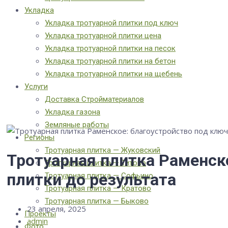
Укладка
Укладка тротуарной плитки под ключ
Укладка тротуарной плитки цена
Укладка тротуарной плитки на песок
Укладка тротуарной плитки на бетон
Укладка тротуарной плитки на щебень
Услуги
Доставка Стройматериалов
Укладка газона
Земляные работы
Регионы
Тротуарная плитка — Жуковский
Тротуарная плитка Раменско
Тротуарная плитка — Титово
плитки до результата
Тротуарная плитка — Софьино
Тротуарная плитка — Кратово
Тротуарная плитка — Быково
23 апреля, 2025
Проекты
admin
Фото