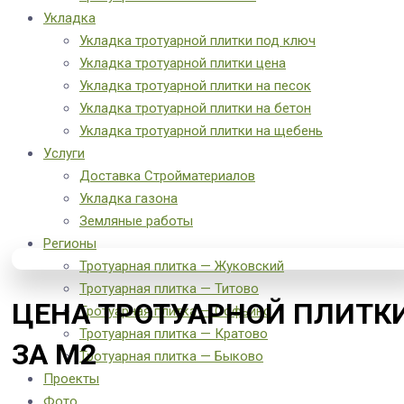
Укладка
Укладка тротуарной плитки под ключ
Укладка тротуарной плитки цена
Укладка тротуарной плитки на песок
Укладка тротуарной плитки на бетон
Укладка тротуарной плитки на щебень
Услуги
Доставка Стройматериалов
Укладка газона
Земляные работы
Регионы
Тротуарная плитка — Жуковский
Тротуарная плитка — Титово
ЦЕНА ТРОТУАРНОЙ ПЛИТК
Тротуарная плитка — Софьино
Тротуарная плитка — Кратово
ЗА М2
Тротуарная плитка — Быково
Проекты
Фото