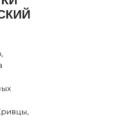
ТКИ
СКИЙ
,
а
ных
Кривцы,