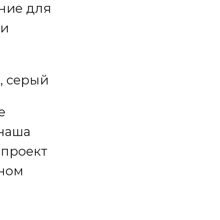
ние для
ти
, серый
е
 наша
 проект
тном