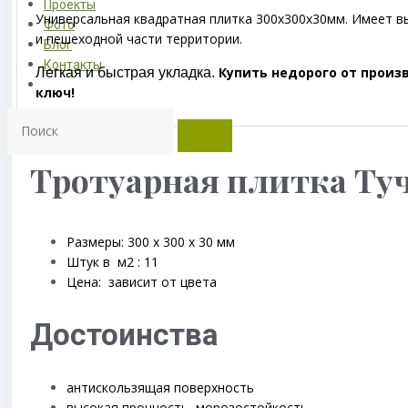
Проекты
Универсальная квадратная плитка 300х300х30мм. Имеет в
Фото
и пешеходной части территории.
Блог
Контакты
Купить недорого от произ
Легкая и быстра
я укладка.
ключ!
Тротуарная плитка Ту
Размеры: 300 x 300 x 30 мм
Штук в м2 : 11
Цена: зависит от цвета
Достоинства
антискользящая поверхность
высокая прочность, морозостойкость