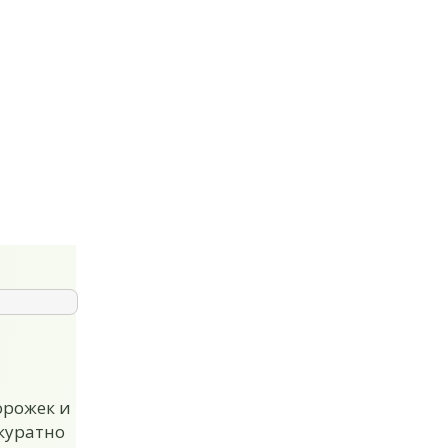
орожек и
куратно