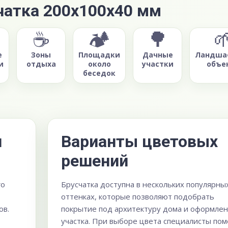
чатка 200х100х40 мм
☕
🏕️
🌳

е
Зоны
Площадки
Дачные
Ландша
и
отдыха
около
участки
объе
беседок
я
Варианты цветовых
решений
го
Брусчатка доступна в нескольких популярны
оттенках, которые позволяют подобрать
ов.
покрытие под архитектуру дома и оформле
участка. При выборе цвета специалисты пом