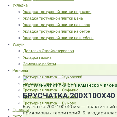
Укладка
Укладка тротуарной плитки под ключ
Укладка тротуарной плитки цена
Укладка тротуарной плитки на песок
Укладка тротуарной плитки на бетон
Укладка тротуарной плитки на щебень
Услуги
Доставка Стройматериалов
Укладка газона
Земляные работы
Регионы
Тротуарная плитка — Жуковский
Тротуарная плитка — Титово
ТРОТУАРНАЯ ПЛИТКА ОТ В РАМЕНСКОМ ПРОИ
Тротуарная плитка — Софьино
БРУСЧАТКА 200Х100Х40
Тротуарная плитка — Кратово
Тротуарная плитка — Быково
Брусчатка 200х100х40 мм — практичный 
Проекты
придомовых территорий. Благодаря клас
Фото