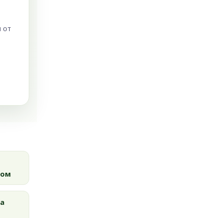
 от
ром
на