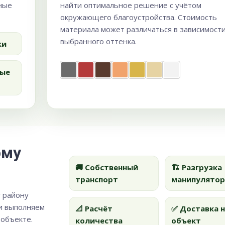
ные
найти оптимальное решение с учётом
окружающего благоустройства. Стоимость
материала может различаться в зависимости
выбранного оттенка.
ки
ые
ому
🚚 Собственный
🏗️ Разгрузка
транспорт
манипулято
у району
и выполняем
📐 Расчёт
✅ Доставка 
 объекте.
количества
объект