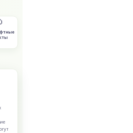

фтные
кты
х
ние
огут