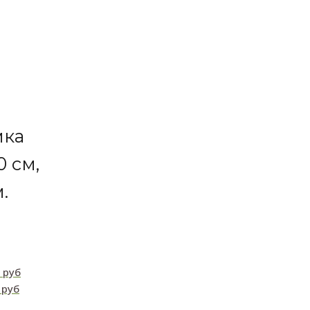
й
мка
0 см,
.
 руб
 руб