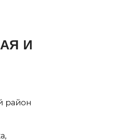
АЯ И
й район
а,